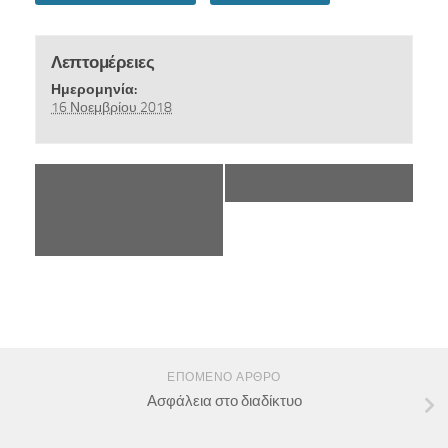
Λεπτομέρειες
Ημερομηνία:
16 Νοεμβρίου 2018
«
Εκλογές Αιρετών
Εκκλησιασμός
»
Εκπροσώπων στα
Υπηρεσιακά
Συμβούλια
ΕΠΌΜΕΝΟ ΆΡΘΡΟ
Ασφάλεια στο διαδίκτυο