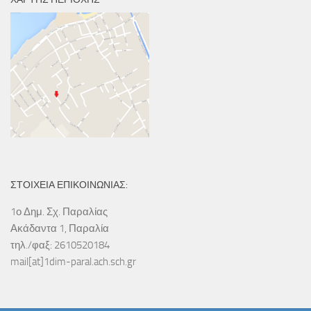
ΣΤΟΙΧΕΙΑ ΕΠΙΚΟΙΝΩΝΙΑΣ:
1ο Δημ. Σχ. Παραλίας
Ακάδαντα 1, Παραλία
τηλ./φαξ: 2610520184
mail[at]1dim-paral.ach.sch.gr