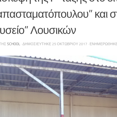
απασταματόπουλου” και σ
υσείο” Λουσικών
ΤΗΣ
SCHOOL
· ΔΗΜΟΣΙΕΎΤΗΚΕ
25 ΟΚΤΩΒΡΊΟΥ 2017
· ΕΝΗΜΕΡΏΘΗΚ