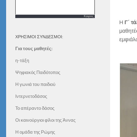
Καιρος
Η
Γ΄ τ
μαθητέ
ΧΡΗΣΙΜΟΙ ΣΥΝΔΕΣΜΟΙ:
εμφιάλ
Για τους μαθητές:
η-τάξη
Ψηφιακός Παιδότοπος
Η γωνιά του παιδιού
Ιντερνετοδάσος
Το απέραντο δάσος
Οι καινούργιοι φίλοι της Άννας
Η ομάδα της Ρώμης