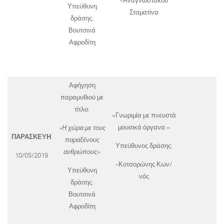
-Αναγνωστάκου
Υπεύθυνη
Σταματίνα
δράσης:
Βουτσινά
Αφροδίτη
Αφήγηση
παραμυθιού με
τίτλο:
«Γνωριμία με πνευστά
μουσικά όργανα »
«Η χώρα με τους
ΠΑΡΑΣΚΕΥΗ
παραξένους
Υπεύθυνος δράσης:
ανθρώπους
»
10/05/2019
-Κοτσορώνης Κων/
Υπεύθυνη
νός
δράσης:
Βουτσινά
Αφροδίτη