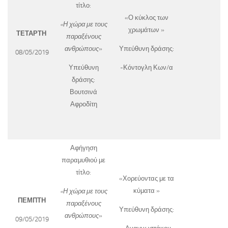
τίτλο:
«Ο κύκλος των
«Η χώρα με τους
χρωμάτων »
ΤΕΤΑΡΤΗ
παραξένους
ανθρώπους
»
Υπεύθυνη δράσης:
08/05/2019
Υπεύθυνη
-Κόντογλη Κων/α
δράσης:
Βουτσινά
Αφροδίτη
Αφήγηση
παραμυθιού με
τίτλο:
«Χορεύοντας με τα
κύματα »
«Η χώρα με τους
ΠΕΜΠΤΗ
παραξένους
Υπεύθυνη δράσης:
ανθρώπους
»
09/05/2019