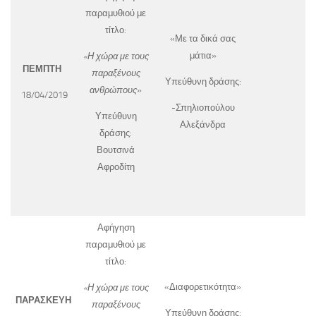
παραμυθιού με
τίτλο:
«Με τα δικά σας
μάτια»
«Η χώρα με τους
ΠΕΜΠΤΗ
παραξένους
Υπεύθυνη δράσης:
ανθρώπους
»
18/04/2019
-Σπηλιοπούλου
Υπεύθυνη
Αλεξάνδρα
δράσης:
Βουτσινά
Αφροδίτη
Αφήγηση
παραμυθιού με
τίτλο:
«Διαφορετικότητα»
«Η χώρα με τους
ΠΑΡΑΣΚΕΥΗ
παραξένους
Υπεύθυνη δράσης: