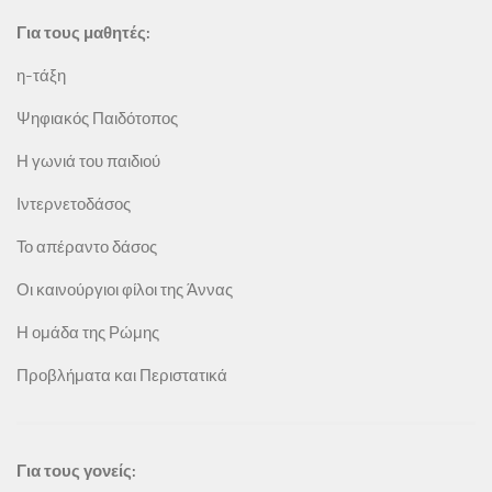
Για τους μαθητές:
η-τάξη
Ψηφιακός Παιδότοπος
Η γωνιά του παιδιού
Ιντερνετοδάσος
Το απέραντο δάσος
Οι καινούργιοι φίλοι της Άννας
Η ομάδα της Ρώμης
Προβλήματα και Περιστατικά
Για τους γονείς: