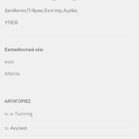
Διεύθυνση Π/θμιας Εκπ/σης Αχαΐας
ΥΠΕΘ
Εκπαιδευτικά νέα:
esos
AlfaVita
KΑΤΗΓΟΡΊΕΣ
e-Twinning
Αγγλικά