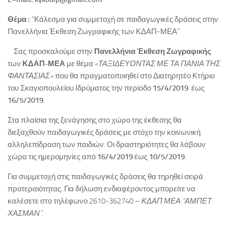
Θέμα :
“Κάλεσμα για συμμετοχή σε παιδαγωγικές δράσεις στην
Πανελλήνια Έκθεση Ζωγραφικής των ΚΔΑΠ-ΜΕΑ”
Σας προσκαλούμε στην
Πανελλήνια Έκθεση Ζωγραφικής
των
ΚΔΑΠ-ΜΕΑ
με θέμα
«ΤΑΞΙΔΕΥΟΝΤΑΣ ΜΕ ΤΑ ΠΑΝΙΑ ΤΗΣ
ΦΑΝΤΑΣΙΑΣ»
που θα πραγματοποιηθεί στο Διατηρητέο Κτήριο
του Σκαγιοπουλείου Ιδρύματος την περίοδο
15/4/2019
έως
16/5/2019
.
Στα πλαίσια της ξενάγησης στο χώρο της έκθεσης θα
διεξαχθούν παιδαγωγικές δράσεις με στόχο την κοινωνική
αλληλεπίδραση των παιδιών. Οι δραστηριότητες θα λάβουν
χώρα τις ημερομηνίες από
16/4/2019
έως
10/5/2019
.
Για συμμετοχή στις παιδαγωγικές δράσεις θα τηρηθεί σειρά
προτεραιότητας. Για δήλωση ενδιαφέροντος μπορείτε να
καλέσετε στο τηλέφωνο 2610-362740 –
ΚΔΑΠ ΜΕΑ “ΑΜΠΕΤ
ΧΑΣΜΑΝ”.