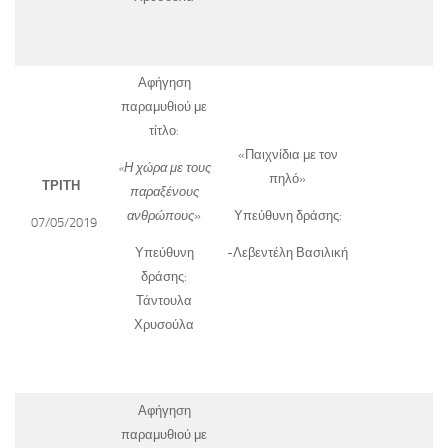
Αφήγηση
παραμυθιού με
τίτλο:
«Παιχνίδια με τον
«Η χώρα με τους
πηλό»
ΤΡΙΤΗ
παραξένους
ανθρώπους
»
Υπεύθυνη δράσης:
07/05/2019
Υπεύθυνη
-Λεβεντέλη Βασιλική
δράσης:
Τάντουλα
Χρυσούλα
Αφήγηση
παραμυθιού με