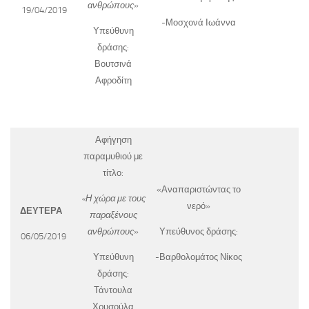
ανθρώπους
»
19/04/2019
-Μοσχονά Ιωάννα
Υπεύθυνη
δράσης:
Βουτσινά
Αφροδίτη
Αφήγηση
παραμυθιού με
τίτλο:
«Αναπαριστώντας το
«Η χώρα με τους
νερό»
ΔΕΥΤΕΡΑ
παραξένους
ανθρώπους
»
Υπεύθυνος δράσης:
06/05/2019
Υπεύθυνη
-Βαρθολομάτος Νίκος
δράσης:
Τάντουλα
Χρυσούλα