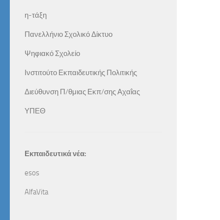
η-τάξη
Πανελλήνιο Σχολικό Δίκτυο
Ψηφιακό Σχολείο
Ινστιτούτο Εκπαιδευτικής Πολιτικής
Διεύθυνση Π/θμιας Εκπ/σης Αχαΐας
ΥΠΕΘ
Εκπαιδευτικά νέα:
esos
AlfaVita