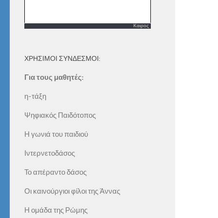
Καιρος
ΧΡΗΣΙΜΟΙ ΣΥΝΔΕΣΜΟΙ:
Για τους μαθητές:
η-τάξη
Ψηφιακός Παιδότοπος
Η γωνιά του παιδιού
Ιντερνετοδάσος
Το απέραντο δάσος
Οι καινούργιοι φίλοι της Άννας
Η ομάδα της Ρώμης