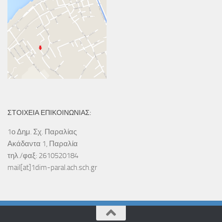
ΣΤΟΙΧΕΙΑ ΕΠΙΚΟΙΝΩΝΙΑΣ:
1ο Δημ. Σχ. Παραλίας
Ακάδαντα 1, Παραλία
τηλ./φαξ: 2610520184
mail[at]1dim-paral.ach.sch.gr