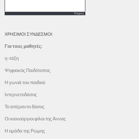
Καιρος
ΧΡΗΣΙΜΟΙ ΣΥΝΔΕΣΜΟΙ:
Για τους μαθητές:
η-τάξη
Ψηφιακός Παιδότοπος
Η γωνιά του παιδιού
Ιντερνετοδάσος
Το απέραντο δάσος
Οι καινούργιοι φίλοι της Άννας
Η ομάδα της Ρώμης