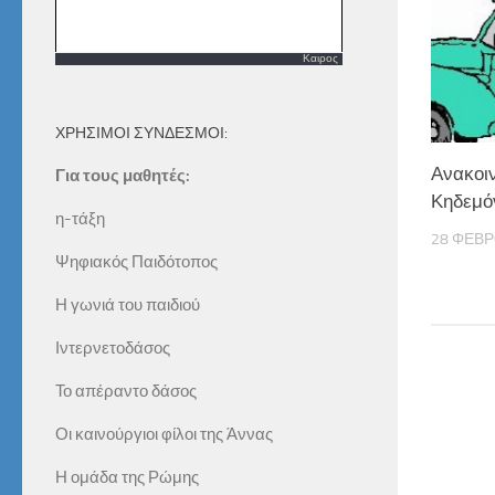
Καιρος
ΧΡΗΣΙΜΟΙ ΣΥΝΔΕΣΜΟΙ:
Ανακοι
Για τους μαθητές:
Κηδεμό
η-τάξη
28 ΦΕΒΡ
Ψηφιακός Παιδότοπος
Η γωνιά του παιδιού
Ιντερνετοδάσος
Το απέραντο δάσος
Οι καινούργιοι φίλοι της Άννας
Η ομάδα της Ρώμης