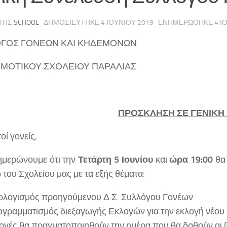
ΤΗΣ
SCHOOL
· ΔΗΜΟΣΙΕΎΤΗΚΕ
4 ΙΟΥΝΊΟΥ 2019
· ΕΝΗΜΕΡΏΘΗΚΕ
4 Ι
ΓΟΣ ΓΟΝΕΩΝ ΚΑΙ ΚΗΔΕΜΟΝΩΝ
ΗΜΟΤΙΚΟΥ ΣΧΟΛΕΙΟΥ ΠΑΡΑΛΙΑΣ
ΠΡΟΣΚΛΗΣΗ ΣΕ ΓΕΝΙΚΗ
ί γονείς,
ημερώνουμε ότι την
Τετάρτη 5 Ιουνίου
και
ώρα 19:00
θα 
του Σχολείου μας με τα εξής θέματα:
λογισμός προηγούμενου Δ.Σ. Συλλόγου Γονέων
γραμματισμός διεξαγωγής Εκλογών για την εκλογή νέου Δ
ογές θα πραγματοποιηθούν την ημέρα που θα δοθούν οι β