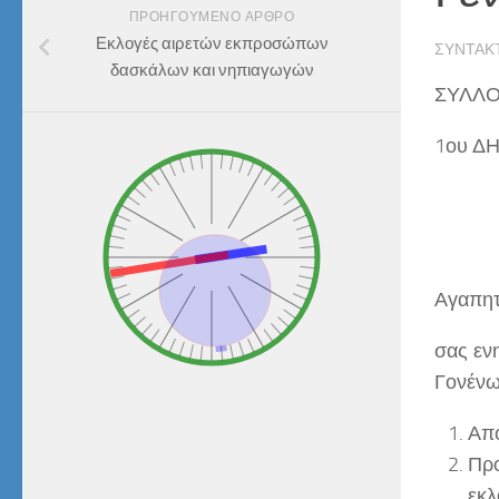
ΠΡΟΗΓΟΎΜΕΝΟ ΆΡΘΡΟ
Εκλογές αιρετών εκπροσώπων
ΣΥΝΤΆΚ
δασκάλων και νηπιαγωγών
ΣΥΛΛΟ
1ου Δ
Αγαπητο
σας εν
Γονένω 
Απο
Προ
εκλ