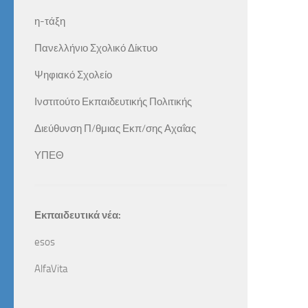
η-τάξη
Πανελλήνιο Σχολικό Δίκτυο
Ψηφιακό Σχολείο
Ινστιτούτο Εκπαιδευτικής Πολιτικής
Διεύθυνση Π/θμιας Εκπ/σης Αχαΐας
ΥΠΕΘ
Εκπαιδευτικά νέα:
esos
AlfaVita