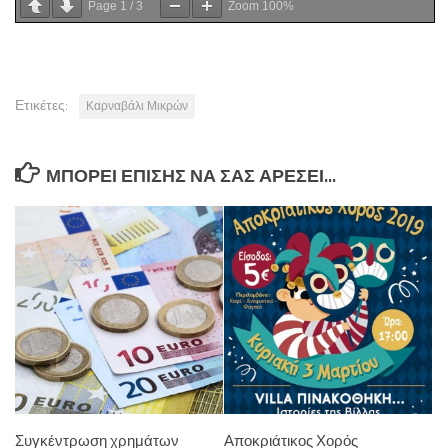
Page
1
/
3
Zoom
100%
Ετικέτες:
Καρναβάλι Μικρών
ΜΠΟΡΕΊ ΕΠΊΣΗΣ ΝΑ ΣΑΣ ΑΡΈΣΕΙ...
Συγκέντρωση χρημάτων
Αποκριάτικος Χορός