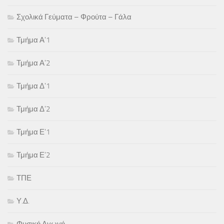
Σχολικά Γεύματα – Φρούτα – Γάλα
Τμήμα Α'1
Τμήμα Α'2
Τμήμα Δ'1
Τμήμα Δ'2
Τμήμα Ε'1
Τμήμα Ε'2
ΤΠΕ
Υ.Δ.
Φυσική Αγωγή