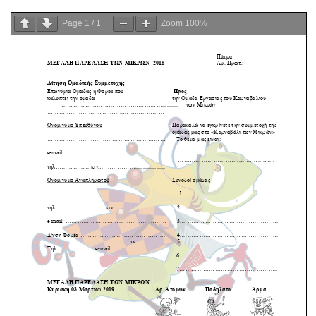
Page
1
/
1
Zoom
100%