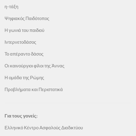
η-τάξη
Ψηφιακός Παιδότοπος
Η γωνιά του παιδιού
Ιντερνετοδάσος
Το απέραντο δάσος
Οι καινούργιοι φίλοι της Άννας
Η ομάδα της Ρώμης
Προβλήματα και Περιστατικά
Για τους γονείς:
Ελληνικό Κέντρο Ασφαλούς Διαδικτύου