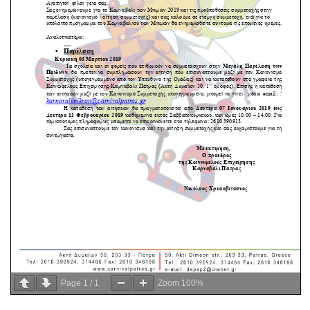
Page
1
/
1
Zoom
100%