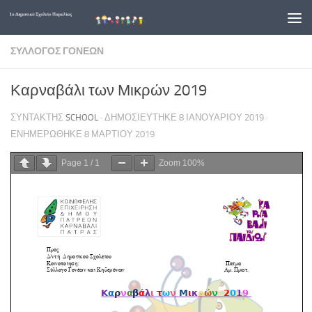
Skip to content
ΣΎΛΛΟΓΟΣ ΓΟΝΈΩΝ
Καρναβάλι των Μικρών 2019
ΣΥΝΤΆΚΤΗΣ
SCHOOL
· ΔΗΜΟΣΙΕΎΤΗΚΕ
8 ΙΑΝΟΥΑΡΊΟΥ 2019
·
ΕΝΗΜΕΡΏΘΗΚΕ
8 ΜΑΡΤΊΟΥ 2019
Page
1
/
1
Zoom
100%