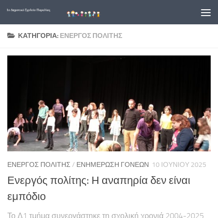
Skip to content
ΚΑΤΗΓΟΡΊΑ:
ΕΝΕΡΓΌΣ ΠΟΛΊΤΗΣ
ΕΝΕΡΓΌΣ ΠΟΛΊΤΗΣ
/
ΕΝΗΜΈΡΩΣΗ ΓΟΝΈΩΝ
10 ΙΟΥΝΊΟΥ 2025
Ενεργός πολίτης: Η αναπηρία δεν είναι
εμπόδιο
Το Δ1 τμήμα συνεργάστηκε τη σχολική χρονιά 2004-2025