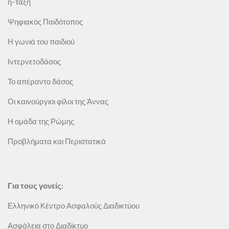
η-τάξη
Ψηφιακός Παιδότοπος
Η γωνιά του παιδιού
Ιντερνετοδάσος
Το απέραντο δάσος
Οι καινούργιοι φίλοι της Άννας
Η ομάδα της Ρώμης
Προβλήματα και Περιστατικά
Για τους γονείς:
Ελληνικό Κέντρο Ασφαλούς Διαδικτύου
Ασφάλεια στο Διαδίκτυο