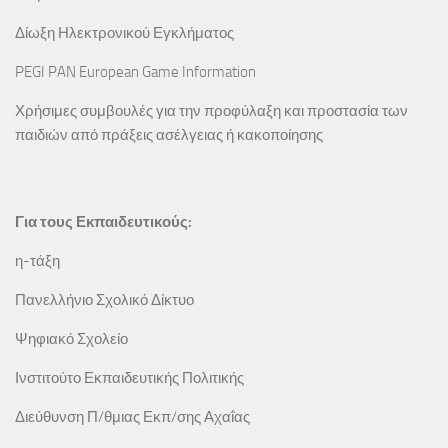
Δίωξη Ηλεκτρονικού Εγκλήματος
PEGI PAN European Game Information
Χρήσιμες συμβουλές για την προφύλαξη και προστασία των
παιδιών από πράξεις ασέλγειας ή κακοποίησης
Για τους Εκπαιδευτικούς:
η-τάξη
Πανελλήνιο Σχολικό Δίκτυο
Ψηφιακό Σχολείο
Ινστιτούτο Εκπαιδευτικής Πολιτικής
Διεύθυνση Π/θμιας Εκπ/σης Αχαΐας