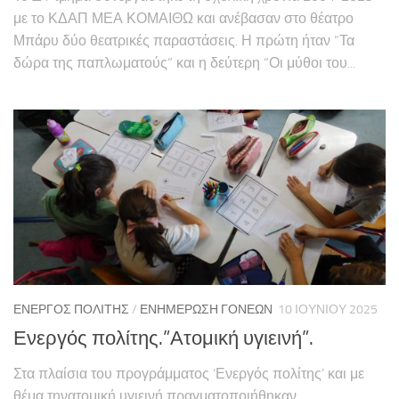
με το ΚΔΑΠ ΜΕΑ ΚΟΜΑΙΘΩ και ανέβασαν στο θέατρο
Μπάρυ δύο θεατρικές παραστάσεις. Η πρώτη ήταν “Τα
δώρα της παπλωματούς” και η δεύτερη “Οι μύθοι του...
ΕΝΕΡΓΌΣ ΠΟΛΊΤΗΣ
/
ΕΝΗΜΈΡΩΣΗ ΓΟΝΈΩΝ
10 ΙΟΥΝΊΟΥ 2025
Ενεργός πολίτης.”Ατομική υγιεινή”.
Στα πλαίσια του προγράμματος ‘Ενεργός πολίτης’ και με
θέμα τηνατομική υγιεινή πραγματοποιήθηκαν