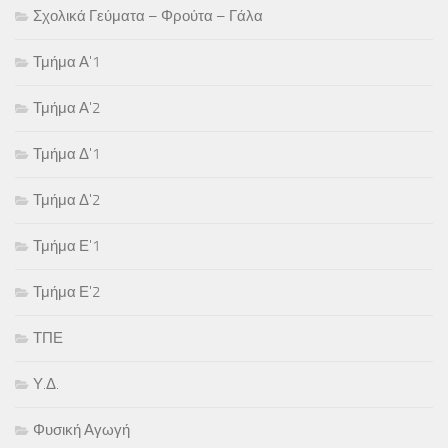
Σχολικά Γεύματα – Φρούτα – Γάλα
Τμήμα Α'1
Τμήμα Α'2
Τμήμα Δ'1
Τμήμα Δ'2
Τμήμα Ε'1
Τμήμα Ε'2
ΤΠΕ
Υ.Δ.
Φυσική Αγωγή