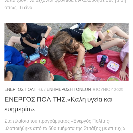
ναπαίζουν , να δέχονται φροντίδα ). Ακολούθησε συζήτηση
όπως ¨Τι είναι...
ΕΝΕΡΓΌΣ ΠΟΛΊΤΗΣ
/
ΕΝΗΜΈΡΩΣΗ ΓΟΝΈΩΝ
9 ΙΟΥΝΊΟΥ 2025
ΕΝΕΡΓΟΣ ΠΟΛΙΤΗΣ.«Καλή υγεία και
ευημερία».
Στα πλαίσια του προγράμματος «Ενεργός Πολίτης» ,
υλοποιήθηκε από τα δύο τμήματα της Στ τάξης με επιτυχία