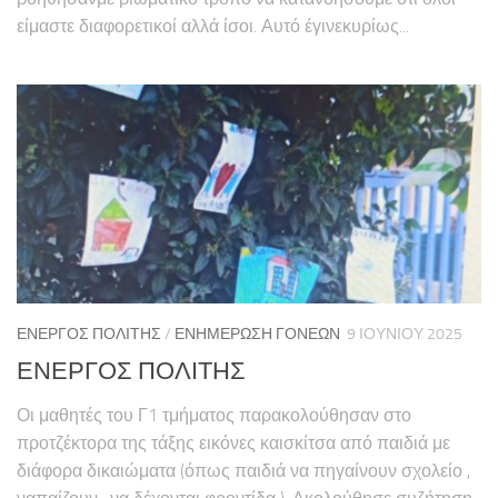
είμαστε διαφορετικοί αλλά ίσοι. Αυτό έγινεκυρίως...
ΕΝΕΡΓΌΣ ΠΟΛΊΤΗΣ
/
ΕΝΗΜΈΡΩΣΗ ΓΟΝΈΩΝ
9 ΙΟΥΝΊΟΥ 2025
ΕΝΕΡΓΟΣ ΠΟΛΙΤΗΣ
Οι μαθητές του Γ1 τμήματος παρακολούθησαν στο
προτζέκτορα της τάξης εικόνες καισκίτσα από παιδιά με
διάφορα δικαιώματα (όπως παιδιά να πηγαίνουν σχολείο ,