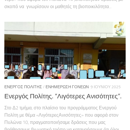
σκοπό να γνωρίσουν οι μαθητές τη βιοποικιλότητα...
ΕΝΕΡΓΌΣ ΠΟΛΊΤΗΣ
/
ΕΝΗΜΈΡΩΣΗ ΓΟΝΈΩΝ
9 ΙΟΥΝΊΟΥ 2025
Ενεργός Πολίτης. “Λιγότερες Ανισότητες”.
Στο Δ2 τμήμα, στο πλαίσιο του προγράμματος Ενεργού
Πολίτη με θέμα «ΛιγότερεςΑνισότητες» που αφορά στον
Πυλώνα 10, πραγματοποιήσαμε δράσεις που μας
βοήθησανμε βιωματικό τρόπο να κατανοήσουμε ότι όλοι