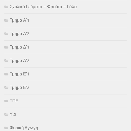
Σχολικά Γεύματα – Φρούτα – Γάλα
Τμήμα Α'1
Τμήμα Α'2
Τμήμα Δ'1
Τμήμα Δ'2
Τμήμα Ε'1
Τμήμα Ε'2
ΤΠΕ
Υ.Δ.
Φυσική Αγωγή