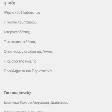
η-τάξη
Ψηφιακός Παιδότοπος
Η γωνιά του παιδιού
Ιντερνετοδάσος
Το απέραντο δάσος
Οι καινούργιοι φίλοι της Άννας
Η ομάδα της Ρώμης
Προβλήματα και Περιστατικά
Για τους γονείς:
Ελληνικό Κέντρο Ασφαλούς Διαδικτύου