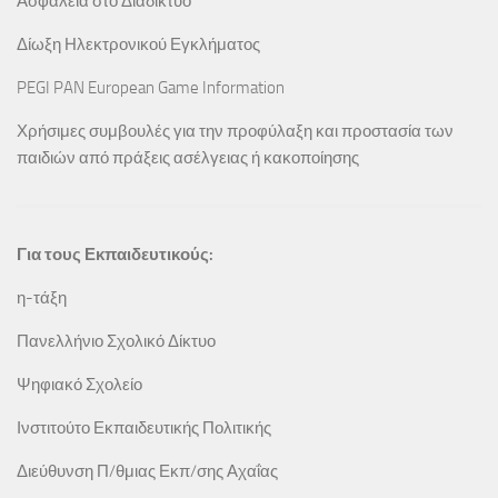
Ασφάλεια στο Διαδίκτυο
Δίωξη Ηλεκτρονικού Εγκλήματος
PEGI PAN European Game Information
Χρήσιμες συμβουλές για την προφύλαξη και προστασία των
παιδιών από πράξεις ασέλγειας ή κακοποίησης
Για τους Εκπαιδευτικούς:
η-τάξη
Πανελλήνιο Σχολικό Δίκτυο
Ψηφιακό Σχολείο
Ινστιτούτο Εκπαιδευτικής Πολιτικής
Διεύθυνση Π/θμιας Εκπ/σης Αχαΐας