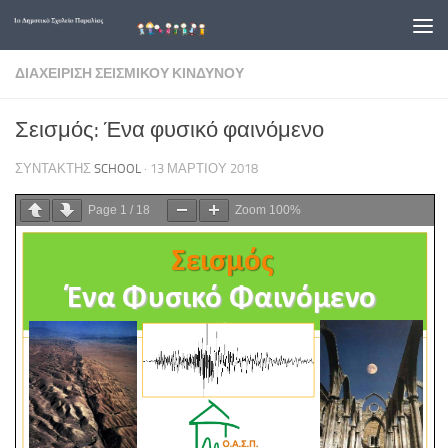
Skip to content
ΔΙΑΧΕΊΡΙΣΗ ΣΕΙΣΜΙΚΟΎ ΚΙΝΔΎΝΟΥ
Σεισμός: Ένα φυσικό φαινόμενο
ΣΥΝΤΆΚΤΗΣ
SCHOOL
·
13 ΜΑΡΤΊΟΥ 2018
Page
1
/
18
Zoom
100%