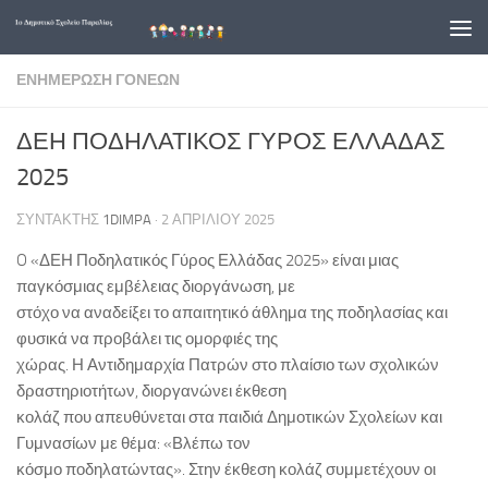
Skip to content
ΕΝΗΜΈΡΩΣΗ ΓΟΝΈΩΝ
ΔΕΗ ΠΟΔΗΛΑΤΙΚΟΣ ΓΥΡΟΣ ΕΛΛΑΔΑΣ
2025
ΣΥΝΤΆΚΤΗΣ
1DIMPA
·
2 ΑΠΡΙΛΊΟΥ 2025
O «ΔΕΗ Ποδηλατικός Γύρος Ελλάδας 2025» είναι μιας
παγκόσμιας εμβέλειας διοργάνωση, με
στόχο να αναδείξει το απαιτητικό άθλημα της ποδηλασίας και
φυσικά να προβάλει τις ομορφιές της
χώρας. Η Αντιδημαρχία Πατρών στο πλαίσιο των σχολικών
δραστηριοτήτων, διοργανώνει έκθεση
κολάζ που απευθύνεται στα παιδιά Δημοτικών Σχολείων και
Γυμνασίων με θέμα: «Βλέπω τον
κόσμο ποδηλατώντας». Στην έκθεση κολάζ συμμετέχουν οι