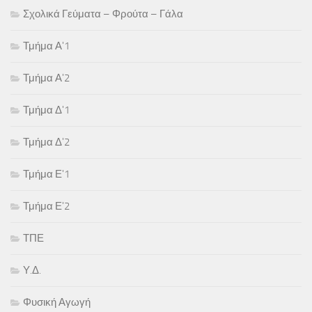
Σχολικά Γεύματα – Φρούτα – Γάλα
Τμήμα Α'1
Τμήμα Α'2
Τμήμα Δ'1
Τμήμα Δ'2
Τμήμα Ε'1
Τμήμα Ε'2
ΤΠΕ
Υ.Δ.
Φυσική Αγωγή