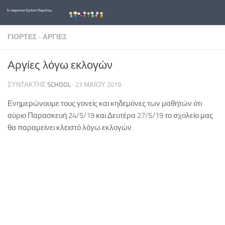
Skip to content
ΓΙΟΡΤΈΣ - ΑΡΓΊΕΣ
Αργίες λόγω εκλογών
ΣΥΝΤΆΚΤΗΣ
SCHOOL
·
23 ΜΑΪ́ΟΥ 2019
Ενημερώνουμε τους γονείς και κηδεμόνες των μαθητών ότι
αύριο Παρασκευή 24/5/19 και Δευτέρα 27/5/19 το σχολείο μας
θα παραμείνει κλειστό λόγω εκλογών.