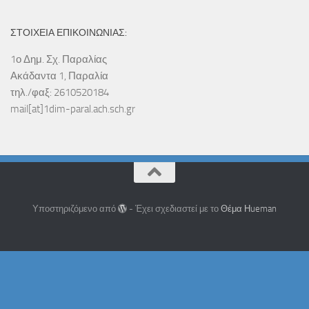
ΣΤΟΙΧΕΙΑ ΕΠΙΚΟΙΝΩΝΙΑΣ:
1ο Δημ. Σχ. Παραλίας
Ακάδαντα 1, Παραλία
τηλ./φαξ: 2610520184
mail[at]1dim-paral.ach.sch.gr
Υποστηριζόμενο από
- Έχει σχεδιαστεί με το
Θέμα Ηueman