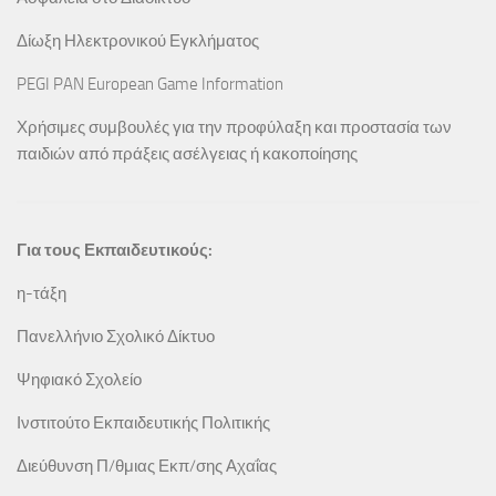
Δίωξη Ηλεκτρονικού Εγκλήματος
PEGI PAN European Game Information
Χρήσιμες συμβουλές για την προφύλαξη και προστασία των
παιδιών από πράξεις ασέλγειας ή κακοποίησης
Για τους Εκπαιδευτικούς:
η-τάξη
Πανελλήνιο Σχολικό Δίκτυο
Ψηφιακό Σχολείο
Ινστιτούτο Εκπαιδευτικής Πολιτικής
Διεύθυνση Π/θμιας Εκπ/σης Αχαΐας