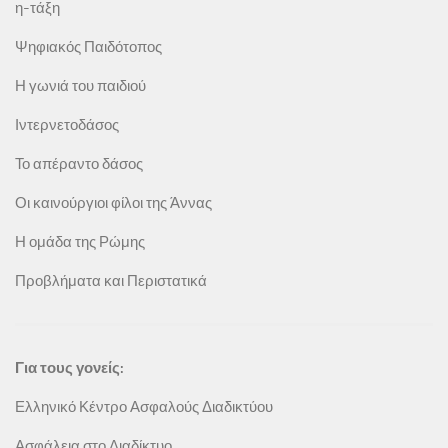
η-τάξη
Ψηφιακός Παιδότοπος
Η γωνιά του παιδιού
Ιντερνετοδάσος
Το απέραντο δάσος
Οι καινούργιοι φίλοι της Άννας
Η ομάδα της Ρώμης
Προβλήματα και Περιστατικά
Για τους γονείς:
Ελληνικό Κέντρο Ασφαλούς Διαδικτύου
Ασφάλεια στο Διαδίκτυο