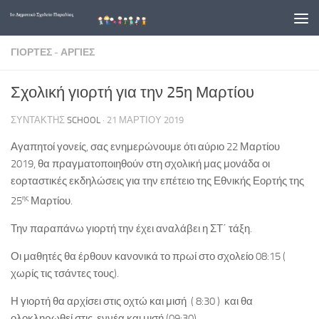
Skip to content
ΓΙΟΡΤΈΣ - ΑΡΓΊΕΣ
Σχολική γιορτή για την 25η Μαρτίου
ΣΥΝΤΆΚΤΗΣ
SCHOOL
·
21 ΜΑΡΤΊΟΥ 2019
Αγαπητοί γονείς, σας ενημερώνουμε ότι αύριο 22 Μαρτίου
2019, θα πραγματοποιηθούν στη σχολική μας μονάδα οι
εορταστικές εκδηλώσεις για την επέτειο της Εθνικής Εορτής της
ης
25
Μαρτίου.
Την παραπάνω γιορτή την έχει αναλάβει η ΣΤ΄ τάξη.
Οι μαθητές θα έρθουν κανονικά το πρωί στο σχολείο 08:15 (
χωρίς τις τσάντες τους).
Η γιορτή θα αρχίσει στις οχτώ και μισή ( 8:30 ) και θα
ολοκληρωθεί στις εννέα και μισή (09:30).