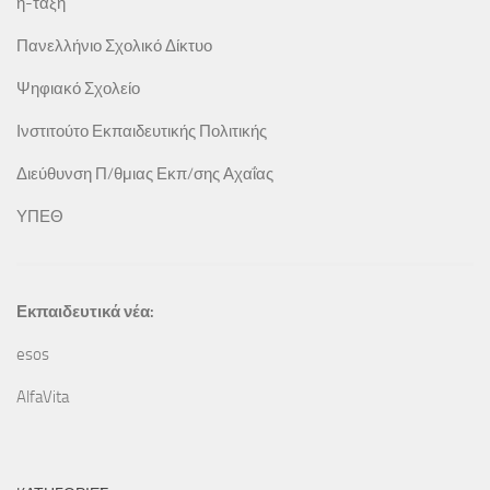
η-τάξη
Πανελλήνιο Σχολικό Δίκτυο
Ψηφιακό Σχολείο
Ινστιτούτο Εκπαιδευτικής Πολιτικής
Διεύθυνση Π/θμιας Εκπ/σης Αχαΐας
ΥΠΕΘ
Εκπαιδευτικά νέα:
esos
AlfaVita