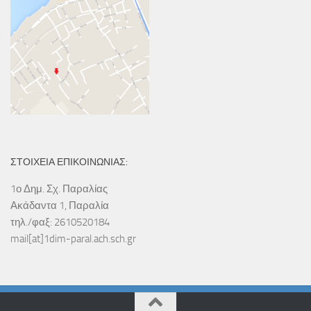
ΣΤΟΙΧΕΙΑ ΕΠΙΚΟΙΝΩΝΙΑΣ:
1ο Δημ. Σχ. Παραλίας
Ακάδαντα 1, Παραλία
τηλ./φαξ: 2610520184
mail[at]1dim-paral.ach.sch.gr