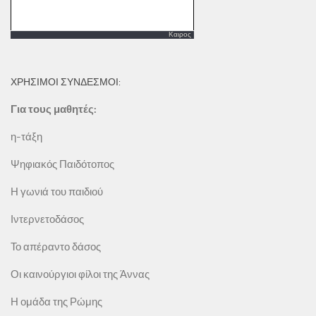
Καιρος
ΧΡΗΣΙΜΟΙ ΣΥΝΔΕΣΜΟΙ:
Για τους μαθητές:
η-τάξη
Ψηφιακός Παιδότοπος
Η γωνιά του παιδιού
Ιντερνετοδάσος
Το απέραντο δάσος
Οι καινούργιοι φίλοι της Άννας
Η ομάδα της Ρώμης